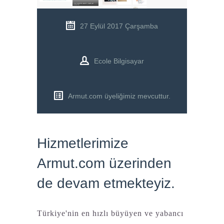
BLOG
27 Eylül 2017 Çarşamba
İ.K.
Ecole Bilgisayar
İLETİŞİM
Armut.com üyeliğimiz mevcuttur.
Hizmetlerimize
Armut.com üzerinden
de devam etmekteyiz.
Türkiye'nin en hızlı büyüyen ve yabancı