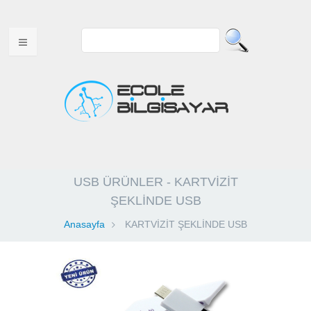
ANA SAYFA
USB ÜRÜNLER - KARTVİZİT
HAKKIMIZDA
ŞEKLİNDE USB
MULTITOUCH ÜRÜNLER
Anasayfa
KARTVİZİT ŞEKLİNDE USB
USB ÜRÜNLER
WEB TASARIM
VİDEOLAR