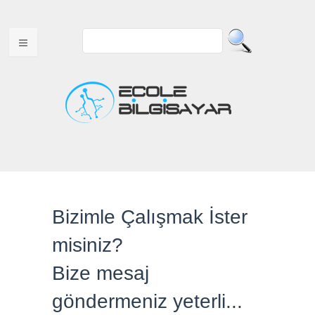
ANA SAYFA
HAKKIMIZDA
Bizimle Çalışmak İster
MULTITOUCH ÜRÜNLER
misiniz?
USB ÜRÜNLER
Bize mesaj
WEB TASARIM
göndermeniz yeterli...
VİDEOLAR