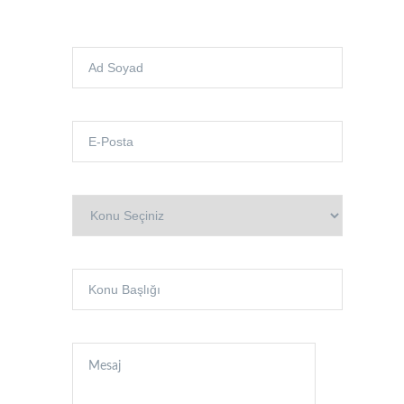
BLOG
İ.K.
İLETİŞİM